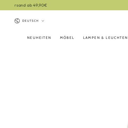
ZUM INHALT
SPRINGEN
Sprache
DEUTSCH
NEUHEITEN
MÖBEL
LAMPEN & LEUCHTEN
ZU DEN
PRODUKTINFORMATIONEN
SPRINGEN