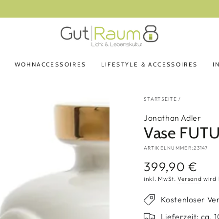
14 Tage Rückgaberecht
WOHNACCESSOIRES
LIFESTYLE & ACCESSOIRES
I
STARTSEITE
/
Jonathan Adler
Vase FUTU
ARTIKELNUMMER:23147
399,90 €
Regulärer
Preis
inkl. MwSt.
Versand
wird 
Kostenloser Ve
Lieferzeit: ca.