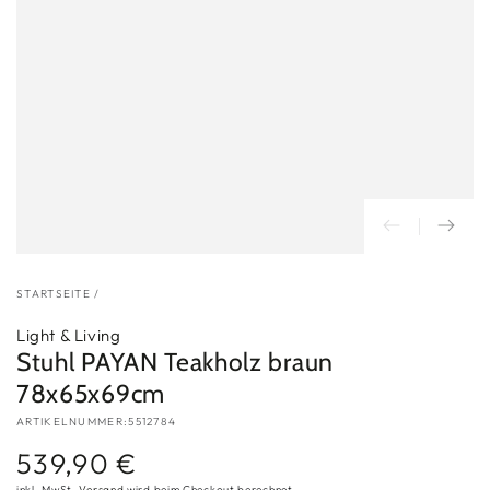
STARTSEITE
/
Light & Living
Stuhl PAYAN Teakholz braun
78x65x69cm
ARTIKELNUMMER:5512784
539,90 €
Regulärer
Preis
inkl. MwSt.
Versand
wird beim Checkout berechnet