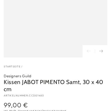
STARTSEITE
/
Designers Guild
Kissen JABOT PIMENTO Samt, 30 x 40
cm
ARTIKELNUMMER:CCDG1480
99,00 €
Regulärer
Preis
inkl. MwSt.
Versand
wird beim Checkout berechnet