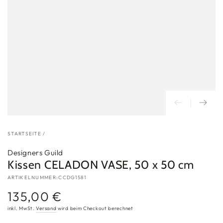
STARTSEITE
/
Designers Guild
Kissen CELADON VASE, 50 x 50 cm
ARTIKELNUMMER:CCDG1581
135,00 €
Regulärer
Preis
inkl. MwSt.
Versand
wird beim Checkout berechnet