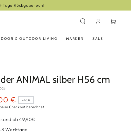
Einloggen
Warenkorb
NDOOR & OUTDOOR LIVING
MARKEN
SALE
nder ANIMAL silber H56 cm
026
00 €
–16%
spreis
beim Checkout berechnet
rsand ab 49,90€
 2-3 Werktage