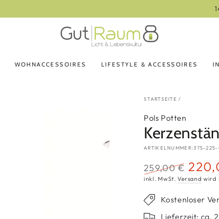
14 Tage Rückgaberecht
WOHNACCESSOIRES
LIFESTYLE & ACCESSOIRES
I
STARTSEITE
/
Pols Potten
Kerzenstä
ARTIKELNUMMER:375-225-
220,
259,00 €
Regulärer
Verkauf
inkl. MwSt.
Versand
wird 
Preis
Kostenloser Ve
Lieferzeit: ca.