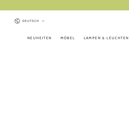
ZUM INHALT
SPRINGEN
Sprache
DEUTSCH
NEUHEITEN
MÖBEL
LAMPEN & LEUCHTEN
ZU DEN
PRODUKTINFORMATIONEN
SPRINGEN