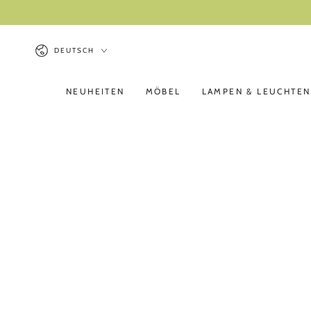
ZUM INHALT
SPRINGEN
Sprache
DEUTSCH
NEUHEITEN
MÖBEL
LAMPEN & LEUCHTEN
ZU DEN
PRODUKTINFORMATIONEN
SPRINGEN