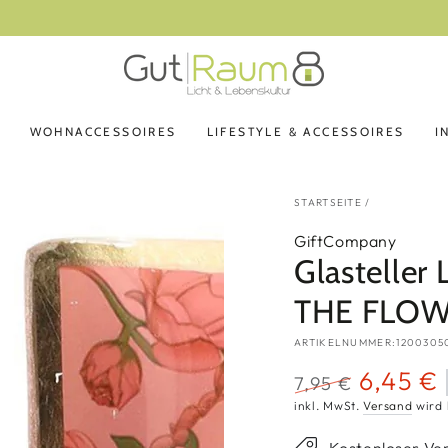
14 Tage Rückgaberecht
WOHNACCESSOIRES
LIFESTYLE & ACCESSOIRES
I
STARTSEITE
/
GiftCompany
Glastelle
THE FLOW
ARTIKELNUMMER:1200305
6,45 €
7,95 €
Regulärer
Verkaufspre
inkl. MwSt.
Versand
wird 
Preis
Kostenloser Ve