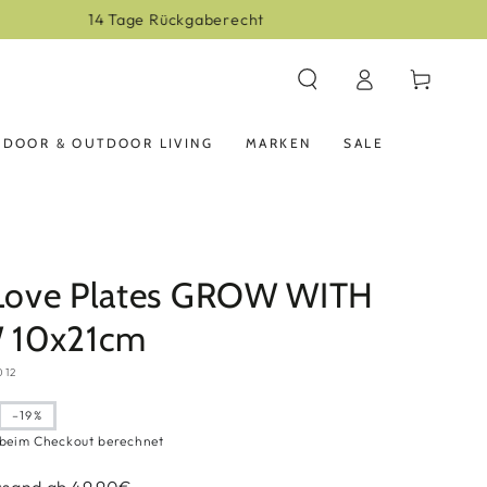
Einloggen
Warenkorb
NDOOR & OUTDOOR LIVING
MARKEN
SALE
r Love Plates GROW WITH
 10x21cm
012
–19%
is
beim Checkout berechnet
rsand ab 49,90€