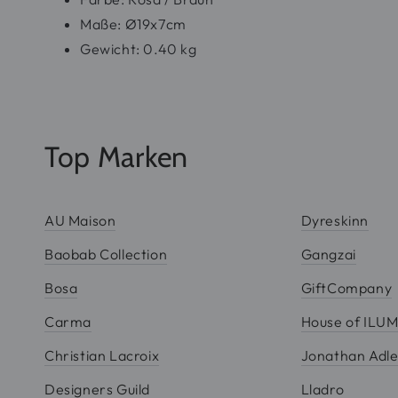
Maße: Ø19x7cm
Gewicht: 0.40 kg
Top Marken
AU Maison
Dyreskinn
Baobab Collection
Gangzai
Bosa
GiftCompany
Carma
House of ILU
Christian Lacroix
Jonathan Adle
Designers Guild
Lladro