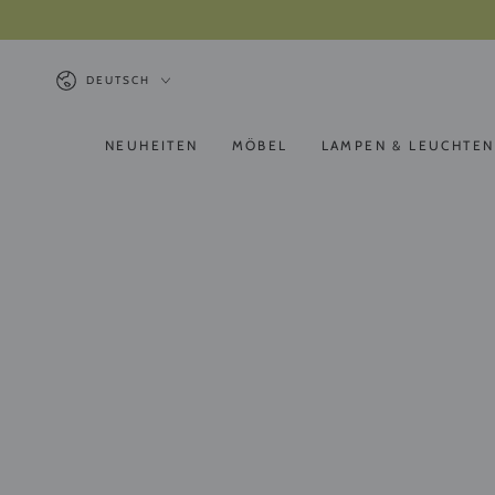
ZUM INHALT
SPRINGEN
Sprache
DEUTSCH
NEUHEITEN
MÖBEL
LAMPEN & LEUCHTEN
ZU DEN
PRODUKTINFORMATIONEN
SPRINGEN