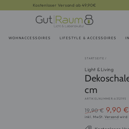
WOHNACCESSOIRES
LIFESTYLE & ACCESSOIRES
I
STARTSEITE
/
Light & Living
Dekoschal
cm
ARTIKELNUMMER:6312195
9,90 €
19,90 €
Regulärer
Verkaufsp
inkl. MwSt.
Versand
wird 
Preis
Kostenloser Ve