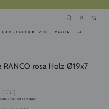
14 Tage Rückgaberecht
Einloggen
Warenkorb
NDOOR & OUTDOOR LIVING
MARKEN
SALE
e RANCO rosa Holz Ø19x7
–51%
reis
beim Checkout berechnet
rsand ab 49,90€