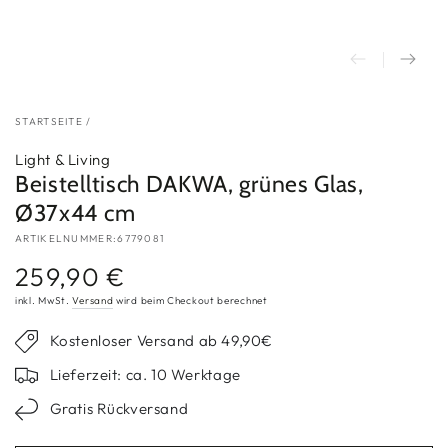
STARTSEITE
/
Light & Living
Beistelltisch DAKWA, grünes Glas,
Ø37x44 cm
ARTIKELNUMMER:6779081
259,90 €
Regulärer
Preis
inkl. MwSt.
Versand
wird beim Checkout berechnet
Kostenloser Versand ab 49,90€
Lieferzeit: ca. 10 Werktage
Gratis Rückversand