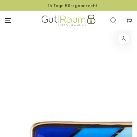
ZUM INHALT
14 Tage Rückgaberecht
SPRINGEN
Warenko
ZU DEN
PRODUKTINFORMATIONEN
SPRINGEN